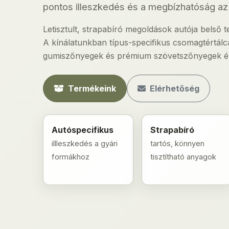
pontos illeszkedés és a megbízhatóság az 
Letisztult, strapabíró megoldások autója belső
A kínálatunkban típus-specifikus csomagtértá
gumiszőnyegek és prémium szövetszőnyegek ér
Termékeink
Elérhetőség
Autóspecifikus
Strapabíró
illleszkedés a gyári
tartós, könnyen
formákhoz
tisztítható anyagok