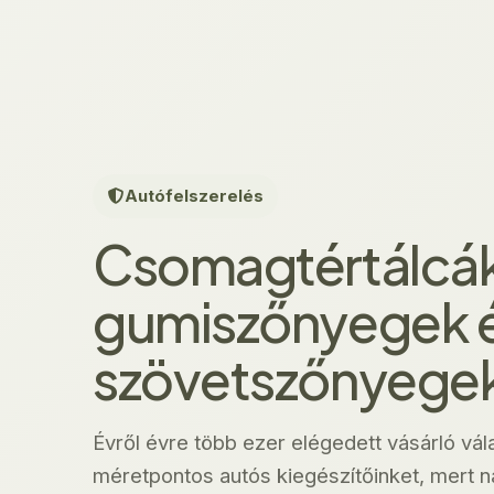
Autófelszerelés
Csomagtértálcák
gumiszőnyegek 
szövetszőnyege
Évről évre több ezer elégedett vásárló vál
méretpontos autós kiegészítőinket, mert ná