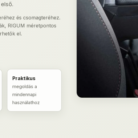
első.
 teréhez és csomagteréhez.
lcák, RIGUM méretpontos
hetők el.
Praktikus
megoldás a
mindennapi
használathoz