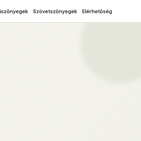
iszőnyegek
Szövetszőnyegek
Elérhetőség