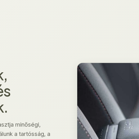
,
és
k.
asztja minőségi,
lunk a tartósság, a