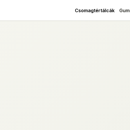
Csomagtértálcák
Gum