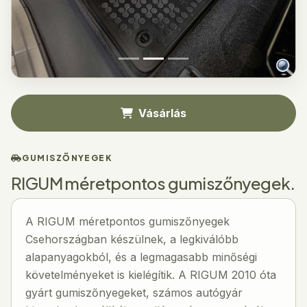
Vásárlás
GUMISZŐNYEGEK
RIGUM méretpontos gumiszőnyegek.
A RIGUM méretpontos gumiszőnyegek
Csehországban készülnek, a legkiválóbb
alapanyagokból, és a legmagasabb minőségi
követelményeket is kielégítik. A RIGUM 2010 óta
gyárt gumiszőnyegeket, számos autógyár