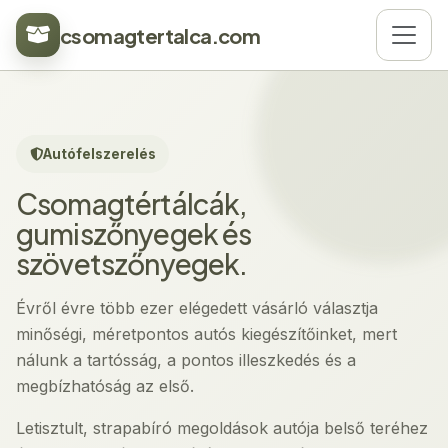
csomagtertalca.com
Autófelszerelés
Csomagtértálcák,
gumiszőnyegek és
szövetszőnyegek.
Évről évre több ezer elégedett vásárló választja
minőségi, méretpontos autós kiegészítőinket, mert
nálunk a tartósság, a pontos illeszkedés és a
megbízhatóság az első.
Letisztult, strapabíró megoldások autója belső teréhez