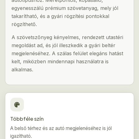
autótípushoz. Méretpontos, kopásálló,
egyenesszálú prémium szövetanyag, mely jól
takarítható, és a gyári rögzítési pontokkal
rögzíthető.
A szövetszőnyeg kényelmes, rendezett utastéri
megoldást ad, és jól illeszkedik a gyári beltér
megjelenéséhez. A szálas felület elegáns hatást
kelt, miközben mindennapi használatra is
alkalmas.
Többféle szín
A belső térhez és az autó megjelenéséhez is jól
igazítható.