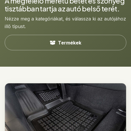
A megfelelő méretű betét és szőnyeg
tisztábban tartja az autó belső terét.
Nézze meg a kategóriákat, és válassza ki az autójához
illő típust.
Termékek