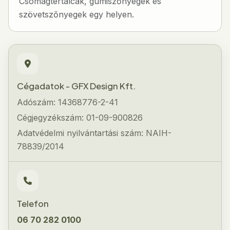
Csomagtértálcák, gumiszőnyegek és
szövetszőnyegek egy helyen.
Cégadatok - GFX Design Kft.
Adószám: 14368776-2-41
Cégjegyzékszám: 01-09-900826
Adatvédelmi nyilvántartási szám: NAIH-
78839/2014
Telefon
06 70 282 0100