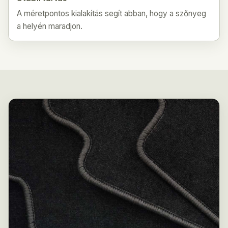
A méretpontos kialakítás segít abban, hogy a szőnyeg
a helyén maradjon.