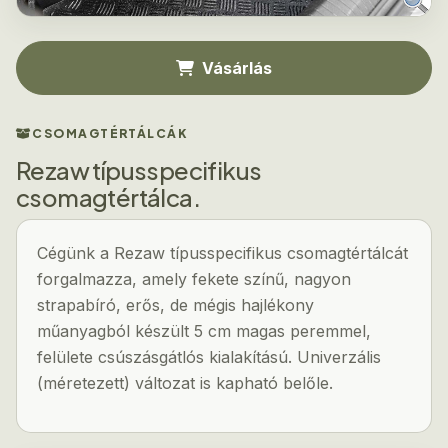
Vásárlás
CSOMAGTÉRTÁLCÁK
Rezaw típusspecifikus
csomagtértálca.
Cégünk a Rezaw típusspecifikus csomagtértálcát
forgalmazza, amely fekete színű, nagyon
strapabíró, erős, de mégis hajlékony
műanyagból készült 5 cm magas peremmel,
felülete csúszásgátlós kialakítású. Univerzális
(méretezett) változat is kapható belőle.