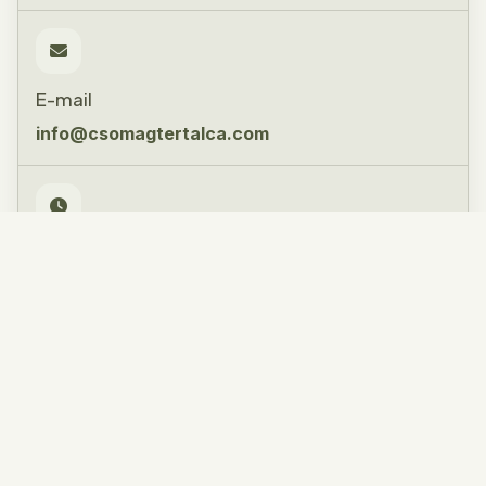
E-mail
info@csomagtertalca.com
Gyorslinkek
Csomagtértálcák
Gumiszőnyegek
Szövetszőnyegek
ÁSZF