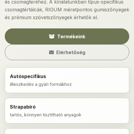
és csomagteréhez. A kínálatunkban típus-specifikus
csomagtértálcák, RIGUM méretpontos gumiszőnyegek
és prémium szövetszőnyegek érhetők el.
Termékeink
Elérhetőség
Autóspecifikus
illleszkedés a gyári formákhoz
Strapabíró
tartós, könnyen tisztítható anyagok