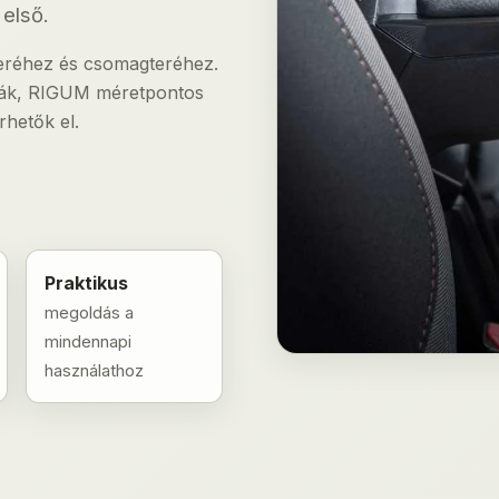
első.
 teréhez és csomagteréhez.
lcák, RIGUM méretpontos
hetők el.
Praktikus
megoldás a
mindennapi
használathoz