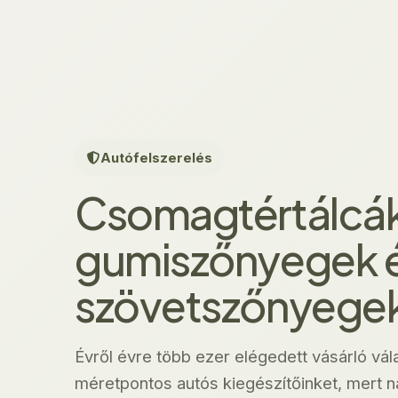
Autófelszerelés
Csomagtértálcák
gumiszőnyegek 
szövetszőnyege
Évről évre több ezer elégedett vásárló vál
méretpontos autós kiegészítőinket, mert ná