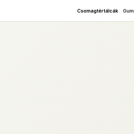
Csomagtértálcák
Gum