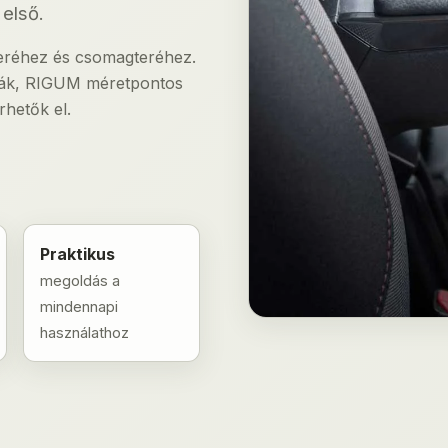
első.
 teréhez és csomagteréhez.
lcák, RIGUM méretpontos
hetők el.
Praktikus
megoldás a
mindennapi
használathoz