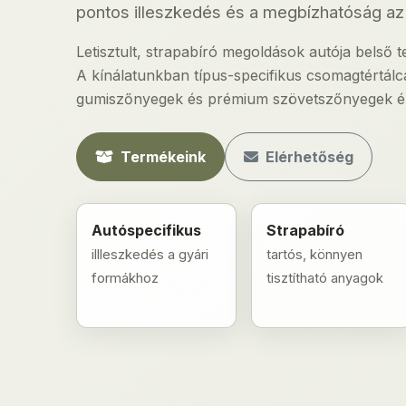
pontos illeszkedés és a megbízhatóság az 
Letisztult, strapabíró megoldások autója belső
A kínálatunkban típus-specifikus csomagtértá
gumiszőnyegek és prémium szövetszőnyegek ér
Termékeink
Elérhetőség
Autóspecifikus
Strapabíró
illleszkedés a gyári
tartós, könnyen
formákhoz
tisztítható anyagok