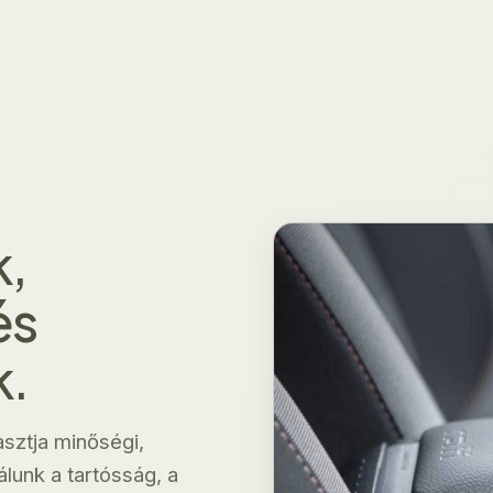
,
és
k.
asztja minőségi,
lunk a tartósság, a