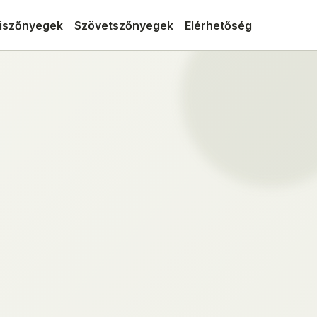
iszőnyegek
Szövetszőnyegek
Elérhetőség