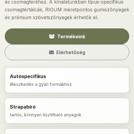
és csomagteréhez. A kínálatunkban típus-specifikus
csomagtértálcák, RIGUM méretpontos gumiszőnyegek
és prémium szövetszőnyegek érhetők el.
Termékeink
Elérhetőség
Autóspecifikus
illleszkedés a gyári formákhoz
Strapabíró
tartós, könnyen tisztítható anyagok