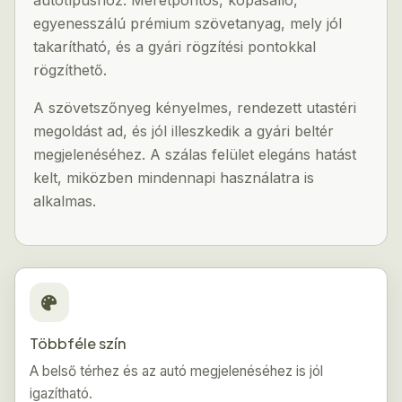
autótípushoz. Méretpontos, kopásálló,
egyenesszálú prémium szövetanyag, mely jól
takarítható, és a gyári rögzítési pontokkal
rögzíthető.
A szövetszőnyeg kényelmes, rendezett utastéri
megoldást ad, és jól illeszkedik a gyári beltér
megjelenéséhez. A szálas felület elegáns hatást
kelt, miközben mindennapi használatra is
alkalmas.
Többféle szín
A belső térhez és az autó megjelenéséhez is jól
igazítható.