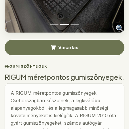
Vásárlás
GUMISZŐNYEGEK
RIGUM méretpontos gumiszőnyegek.
A RIGUM méretpontos gumiszőnyegek
Csehországban készülnek, a legkiválóbb
alapanyagokból, és a legmagasabb minőségi
követelményeket is kielégítik. A RIGUM 2010 óta
gyárt gumiszőnyegeket, számos autógyár