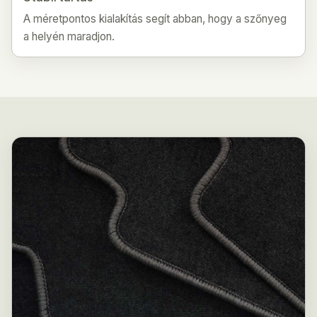
A méretpontos kialakítás segít abban, hogy a szőnyeg
a helyén maradjon.