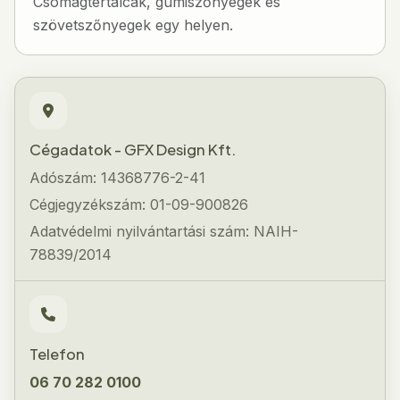
Csomagtértálcák, gumiszőnyegek és
szövetszőnyegek egy helyen.
Cégadatok - GFX Design Kft.
Adószám: 14368776-2-41
Cégjegyzékszám: 01-09-900826
Adatvédelmi nyilvántartási szám: NAIH-
78839/2014
Telefon
06 70 282 0100