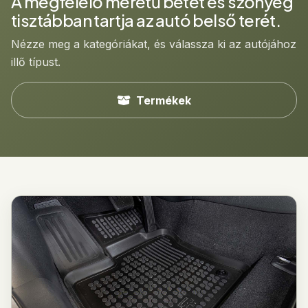
A megfelelő méretű betét és szőnyeg
tisztábban tartja az autó belső terét.
Nézze meg a kategóriákat, és válassza ki az autójához
illő típust.
Termékek