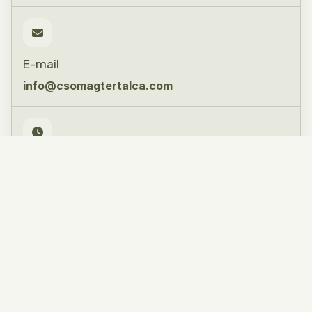
E-mail
info@csomagtertalca.com
Gyorslinkek
Csomagtértálcák
Gumiszőnyegek
Szövetszőnyegek
ÁSZF