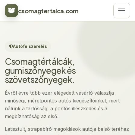
csomagtertalca.com
Autófelszerelés
Csomagtértálcák,
gumiszőnyegek és
szövetszőnyegek.
Évről évre több ezer elégedett vásárló választja
minőségi, méretpontos autós kiegészítőinket, mert
nálunk a tartósság, a pontos illeszkedés és a
megbízhatóság az első.
Letisztult, strapabíró megoldások autója belső teréhez