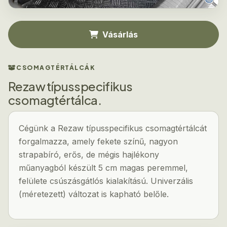
Vásárlás
CSOMAGTÉRTÁLCÁK
Rezaw típusspecifikus
csomagtértálca.
Cégünk a Rezaw típusspecifikus csomagtértálcát
forgalmazza, amely fekete színű, nagyon
strapabíró, erős, de mégis hajlékony
műanyagból készült 5 cm magas peremmel,
felülete csúszásgátlós kialakítású. Univerzális
(méretezett) változat is kapható belőle.