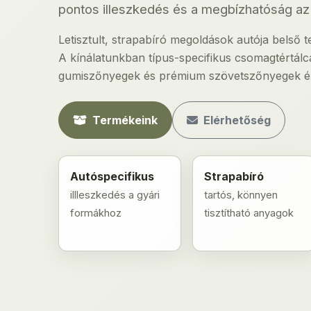
pontos illeszkedés és a megbízhatóság az 
Letisztult, strapabíró megoldások autója belső
A kínálatunkban típus-specifikus csomagtértá
gumiszőnyegek és prémium szövetszőnyegek ér
Termékeink
Elérhetőség
Autóspecifikus
Strapabíró
illleszkedés a gyári
tartós, könnyen
formákhoz
tisztítható anyagok