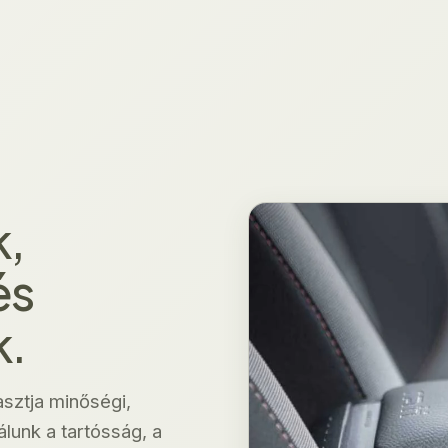
,
és
k.
asztja minőségi,
lunk a tartósság, a