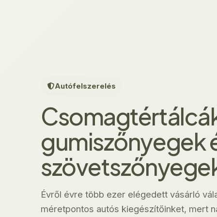
Autófelszerelés
Csomagtértálcák
gumiszőnyegek 
szövetszőnyege
Évről évre több ezer elégedett vásárló vál
méretpontos autós kiegészítőinket, mert ná