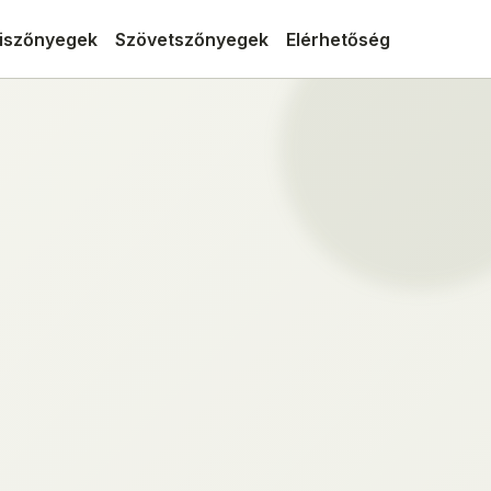
iszőnyegek
Szövetszőnyegek
Elérhetőség