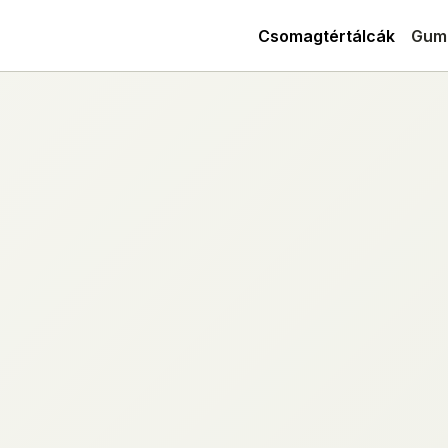
Csomagtértálcák
Gum