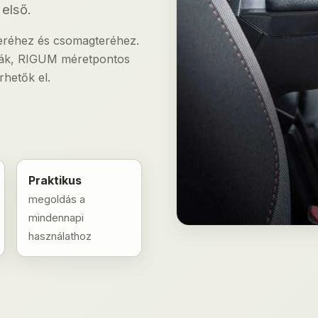
első.
 teréhez és csomagteréhez.
lcák, RIGUM méretpontos
hetők el.
Praktikus
megoldás a
mindennapi
használathoz